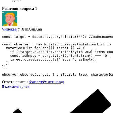
Решения вопроса
1
Чипекве
@XanXanXan
const target = document.querySelector(''); //наблюдаемы
const observer = new MutationObserver(mutationsList => 
  mutationsList.forEach(({ target }) => {

    if (!target.classList.contains('yith-wcwl-items-cou
    const isEmpty = target.textContent.trim() === '0';

    target.classList.toggle('hidden', isEmpty);

  })

});

observer.observe(target, { childList: true, characterDa
Ответ написан
более трёх лет назад
8
комментариев