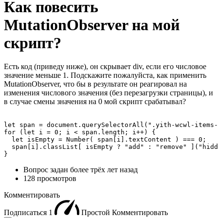
Как повесить
MutationObserver на мой
скрипт?
Есть код (приведу ниже), он скрывает div, если его числовое
значение меньше 1. Подскажите пожалуйста, как применить
MutationObserver, что бы в результате он реагировал на
изменения числового значения (без перезагрузки страницы), и
в случае смены значения на 0 мой скрипт срабатывал?
let span = document.querySelectorAll(".yith-wcwl-items-
for (let i = 0; i < span.length; i++) {

  let isEmpty = Number( span[i].textContent ) === 0;

  span[i].classList[ isEmpty ? "add" : "remove" ]("hidd
}
Вопрос задан
более трёх лет назад
128 просмотров
Комментировать
Подписаться
1
Простой
Комментировать