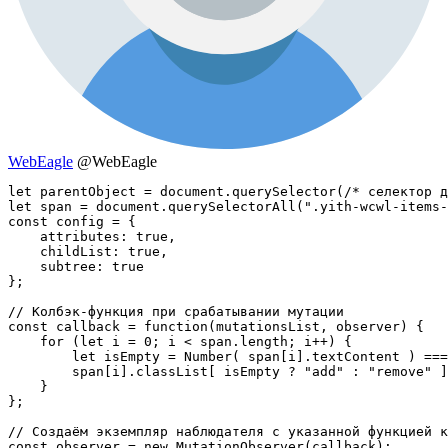
WebEagle
@WebEagle
let parentObject = document.querySelector(/* селектор д
let span = document.querySelectorAll(".yith-wcwl-items-
const config = {

    attributes: true,

    childList: true,

    subtree: true

};

// Колбэк-функция при срабатывании мутации

const callback = function(mutationsList, observer) {

    for (let i = 0; i < span.length; i++) {

        let isEmpty = Number( span[i].textContent ) ===
        span[i].classList[ isEmpty ? "add" : "remove" ]
    }

};

// Создаём экземпляр наблюдателя с указанной функцией к
const observer = new MutationObserver(callback);
