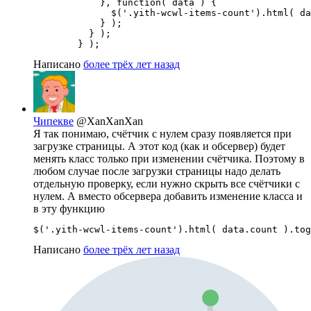
            }, function( data ) {

              $('.yith-wcwl-items-count').html( da
            } );

          } );

        } );
Написано
более трёх лет назад
Чипекве
@XanXanXan
Я так понимаю, счётчик с нулем сразу появляется при
загрузке страницы. А этот код (как и обсервер) будет
менять класс только при изменении счётчика. Поэтому в
любом случае после загрузки страницы надо делать
отдельную проверку, если нужно скрыть все счётчики с
нулем. А вместо обсервера добавить изменение класса и
в эту функцию
$('.yith-wcwl-items-count').html( data.count ).tog
Написано
более трёх лет назад