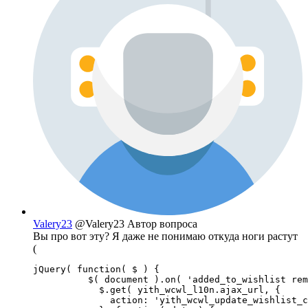
Valery23
@Valery23
Автор вопроса
Вы про вот эту? Я даже не понимаю откуда ноги растут
(
jQuery( function( $ ) {

          $( document ).on( 'added_to_wishlist rem
            $.get( yith_wcwl_l10n.ajax_url, {

              action: 'yith_wcwl_update_wishlist_c