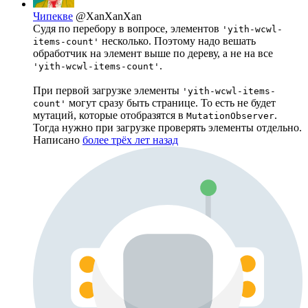
Чипекве
@XanXanXan
Судя по перебору в вопросе, элементов
'yith-wcwl-
несколько. Поэтому надо вешать
items-count'
обработчик на элемент выше по дереву, а не на все
.
'yith-wcwl-items-count'
При первой загрузке элементы
'yith-wcwl-items-
могут сразу быть странице. То есть не будет
count'
мутаций, которые отобразятся в
.
MutationObserver
Тогда нужно при загрузке проверять элементы отдельно.
Написано
более трёх лет назад