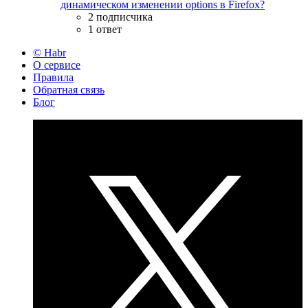
динамическом изменении options в Firefox?
2 подписчика
1 ответ
© Habr
О сервисе
Правила
Обратная связь
Блог