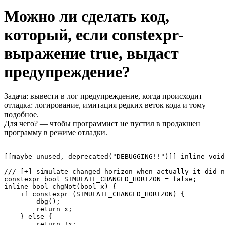
Можно ли сделать код,
который, если constexpr-
выражение true, выдаст
предупреждение?
Задача: вывести в лог предупреждение, когда происходит
отладка: логирование, имитация редких веток кода и тому
подобное.
Для чего? — чтобы программист не пустил в продакшен
программу в режиме отладки.
[[maybe_unused, deprecated("DEBUGGING!!")]] inline void
/// [+] simulate changed horizon when actually it did n
constexpr bool SIMULATE_CHANGED_HORIZON = false;

inline bool chgNot(bool x) {

    if constexpr (SIMULATE_CHANGED_HORIZON) {

        dbg();

        return x;

    } else {

        return !x;
