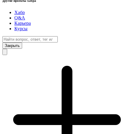
другие проекты хабра
Хабр
Q&A
Карьера
Курсы
Закрыть