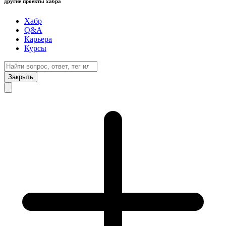
другие проекты хабра
Хабр
Q&A
Карьера
Курсы
Закрыть