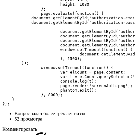
			height: 1080

		};

		page.evaluate(function() {

            document.getElementById("authorization-emai
            document.getElementById("authorization-pass
			document.getElementById("authorization-email-input").dispatchEvent(new Event('input', { bubbles: true }));

			document.getElementById("authorization-email-input").dispatchEvent(new Event('change', { bubbles: true }));

			document.getElementById("authorization-password-input").dispatchEvent(new Event('input', { bubbles: true }));

			document.getElementById("authorization-password-input").dispatchEvent(new Event('change', { bubbles: true }));

			window.setTimeout(function() {

				document.getElementById("authorization-submit-button").click();

			}, 1500);

        });

		window.setTimeout(function() {

			var elCount = page.content;

			var t = elCount.querySelector('.sms-packages__count').innerHTML;

			console.log(t);

			page.render('screenAuth.png');

			phantom.exit();

		}, 8000);

    }

});
Вопрос задан
более трёх лет назад
52 просмотра
Комментировать