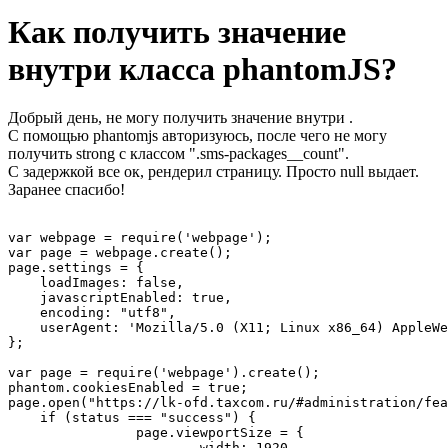
Как получить значение
внутри класса phantomJS?
Добрый день, не могу получить значение внутри .
С помощью phantomjs авторизуюсь, после чего не могу
получить strong с классом ".sms-packages__count".
С задержкой все ок, рендерил страницу. Просто null выдает.
Заранее спасибо!
var webpage = require('webpage');

var page = webpage.create();

page.settings = {

    loadImages: false,

    javascriptEnabled: true,

    encoding: "utf8",

    userAgent: 'Mozilla/5.0 (X11; Linux x86_64) AppleWe
};

var page = require('webpage').create();

phantom.cookiesEnabled = true;

page.open("https://lk-ofd.taxcom.ru/#administration/fea
    if (status === "success") {

		page.viewportSize = {

			width: 1920,
