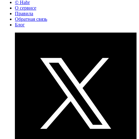
© Habr
О сервисе
Правила
Обратная связь
Блог