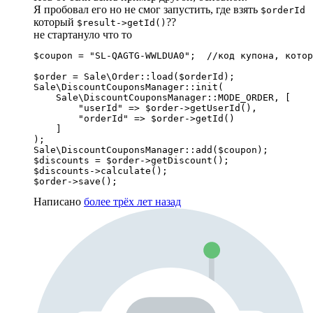
Я пробовал его но не смог запустить, где взять
$orderId
который
??
$result->getId()
не стартануло что то
$coupon = "SL-QAGTG-WWLDUA0";  //код купона, котор
$order = Sale\Order::load($orderId);

Sale\DiscountCouponsManager::init(

    Sale\DiscountCouponsManager::MODE_ORDER, [

        "userId" => $order->getUserId(),

        "orderId" => $order->getId()

    ]

);

Sale\DiscountCouponsManager::add($coupon);

$discounts = $order->getDiscount();

$discounts->calculate();

$order->save();
Написано
более трёх лет назад