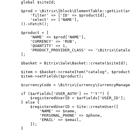
        global $siteId;

        $prod = \Bitrix\Iblock\ElementTable::getList(ar
            'filter' => ['ID' => $productId],

            'select' => ['NAME'],

        ))->Fetch();

        $product = [

            'NAME' => $prod['NAME'],

            'CURRENCY' => 'RUB',

            'QUANTITY' => 1,

            'PRODUCT_PROVIDER_CLASS' => '\Bitrix\Catalo
        ];

        $basket = Bitrix\Sale\Basket::create($siteId);

        $item = $basket->createItem("catalog", $product
        $item->setFields($product);

        $currencyCode = \Bitrix\Currency\CurrencyManage
        if ($arFields['USER_AUTH'] == "'Y'") {

            $registeredUserID = $arFields['USER_ID'];

        } else {

            $registeredUserID = Site::createUser([

                'NAME' => $name,

                'PERSONAL_PHONE' => $phone,

                'EMAIL' => $email,

            ]);

        }
