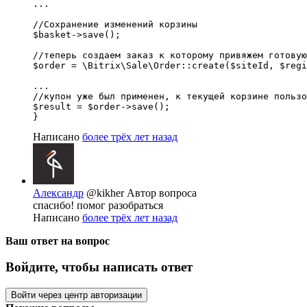
...

//Сохранение изменений корзины

$basket->save();

//теперь создаем заказ к которому привяжем готовую
$order = \Bitrix\Sale\Order::create($siteId, $regi
...

//купон уже был применен, к текущей корзине пользо
$result = $order->save();

}
Написано
более трёх лет назад
Александр
@kikher
Автор вопроса
спасибо! помог разобраться
Написано
более трёх лет назад
Ваш ответ на вопрос
Войдите, чтобы написать ответ
Войти через центр авторизации