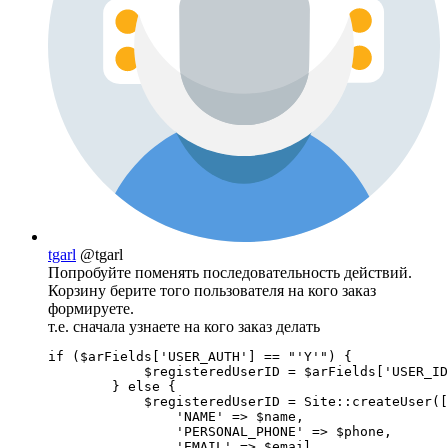
tgarl
@tgarl
Попробуйте поменять последовательность действий.
Корзину берите того пользователя на кого заказ
формируете.
т.е. сначала узнаете на кого заказ делать
if ($arFields['USER_AUTH'] == "'Y'") {

            $registeredUserID = $arFields['USER_ID
        } else {

            $registeredUserID = Site::createUser([

                'NAME' => $name,

                'PERSONAL_PHONE' => $phone,

                'EMAIL' => $email,
