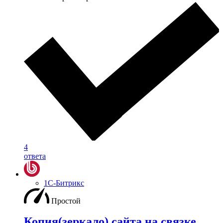
4
ответа
1С-Битрикс
Простой
Копия(зеркало) сайта на связке