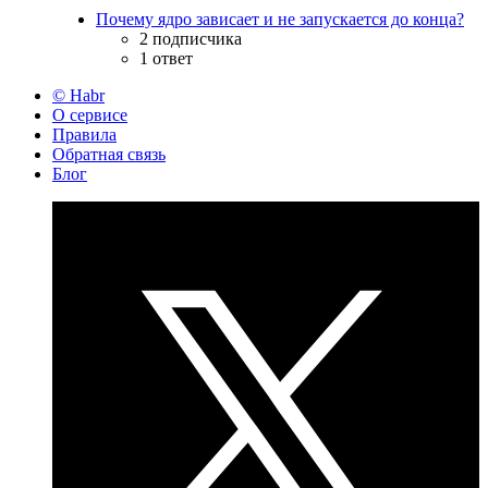
Почему ядро зависает и не запускается до конца?
2 подписчика
1 ответ
© Habr
О сервисе
Правила
Обратная связь
Блог