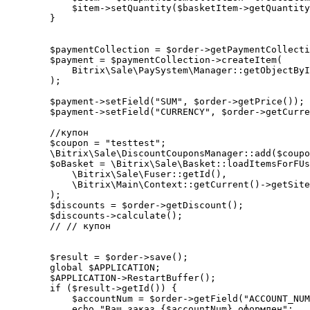
            $item->setQuantity($basketItem->getQuantity
        }

        $paymentCollection = $order->getPaymentCollecti
        $payment = $paymentCollection->createItem(

            Bitrix\Sale\PaySystem\Manager::getObjectByI
        );

        $payment->setField("SUM", $order->getPrice());

        $payment->setField("CURRENCY", $order->getCurre
        //купон

        $coupon = "testtest";

        \Bitrix\Sale\DiscountCouponsManager::add($coupo
        $oBasket = \Bitrix\Sale\Basket::loadItemsForFUs
            \Bitrix\Sale\Fuser::getId(),

            \Bitrix\Main\Context::getCurrent()->getSite
        );

        $discounts = $order->getDiscount();

        $discounts->calculate();

        // // купон

        $result = $order->save();

        global $APPLICATION;

        $APPLICATION->RestartBuffer();

        if ($result->getId()) {

            $accountNum = $order->getField("ACCOUNT_NUM
            echo "Ваш заказ {$accountNum} оформлен";
