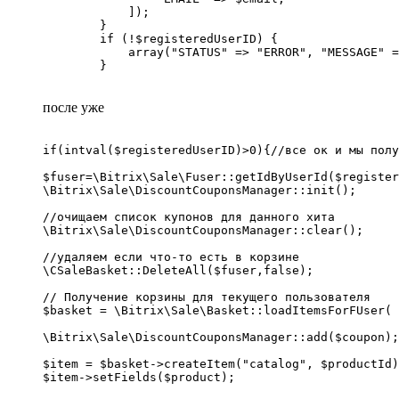
            ]);

        }

        if (!$registeredUserID) {

            array("STATUS" => "ERROR", "MESSAGE" =
        }
после уже
if(intval($registeredUserID)>0){//все ок и мы полу
$fuser=\Bitrix\Sale\Fuser::getIdByUserId($register
\Bitrix\Sale\DiscountCouponsManager::init();

//очищаем список купонов для данного хита 

\Bitrix\Sale\DiscountCouponsManager::clear(); 

//удаляем если что-то есть в корзине

\CSaleBasket::DeleteAll($fuser,false);

// Получение корзины для текущего пользователя

$basket = \Bitrix\Sale\Basket::loadItemsForFUser( 
\Bitrix\Sale\DiscountCouponsManager::add($coupon);

$item = $basket->createItem("catalog", $productId)
$item->setFields($product);
