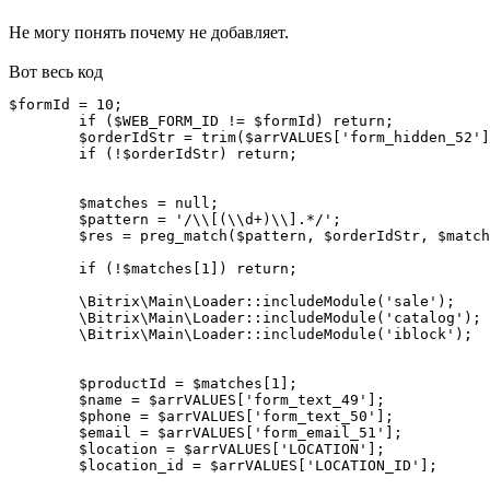
Не могу понять почему не добавляет.
Вот весь код
$formId = 10;

        if ($WEB_FORM_ID != $formId) return;

        $orderIdStr = trim($arrVALUES['form_hidden_52']
        if (!$orderIdStr) return;

        $matches = null;

        $pattern = '/\\[(\\d+)\\].*/';

        $res = preg_match($pattern, $orderIdStr, $match
        if (!$matches[1]) return;

        \Bitrix\Main\Loader::includeModule('sale');

        \Bitrix\Main\Loader::includeModule('catalog');

        \Bitrix\Main\Loader::includeModule('iblock');

        $productId = $matches[1];

        $name = $arrVALUES['form_text_49'];

        $phone = $arrVALUES['form_text_50'];

        $email = $arrVALUES['form_email_51'];

        $location = $arrVALUES['LOCATION'];

        $location_id = $arrVALUES['LOCATION_ID'];
