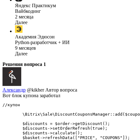
Яндекс Практикум
Вайбкодинг
2 месяца
Далее
Академия Эдюсон
Python-разработчик + ИИ
9 месяцев
Далее
Решения вопроса
1
Александр
@kikher
Автор вопроса
Вот блок купона заработал
//купон

        \Bitrix\Sale\DiscountCouponsManager::add($coupo
        $discounts = $order->getDiscount();

        $discounts->setOrderRefresh(true);

        $discounts->calculate();

        $basket->refreshData(["PRICE", "COUPONS"]);
