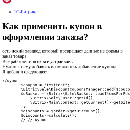
1С-Битрикс
Как применить купон в
оформлении заказа?
есть некий хардкод который превращает данные из формы в
заказ товара.
Все работает и всех все устраивает.
Нужно к нему добавить возможность добавление купона.
Я добавил следующее:
//купон

        $coupon = "testtest";

        \Bitrix\Sale\DiscountCouponsManager::add($coupo
        $oBasket = \Bitrix\Sale\Basket::loadItemsForFUs
            \Bitrix\Sale\Fuser::getId(),

            \Bitrix\Main\Context::getCurrent()->getSite
        );

        $discounts = $order->getDiscount();

        $discounts->calculate();

        // // купон