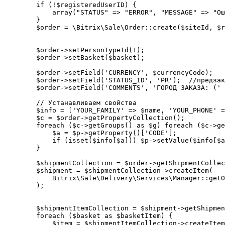
        if (!$registeredUserID) {

            array("STATUS" => "ERROR", "MESSAGE" => "Ош
        }

        $order = \Bitrix\Sale\Order::create($siteId, $r
        $order->setPersonTypeId(1);

        $order->setBasket($basket);

        $order->setField('CURRENCY', $currencyCode);

        $order->setField('STATUS_ID', 'PR');  //предзак
        $order->setField('COMMENTS', 'ГОРОД ЗАКАЗА: (' 
        // Устанавливаем свойства

        $info = ['YOUR_FAMILY' => $name, 'YOUR_PHONE' =
        $c = $order->getPropertyCollection();

        foreach ($c->getGroups() as $g) foreach ($c->ge
            $a = $p->getProperty()['CODE'];

            if (isset($info[$a])) $p->setValue($info[$a
        }

        $shipmentCollection = $order->getShipmentCollec
        $shipment = $shipmentCollection->createItem(

            Bitrix\Sale\Delivery\Services\Manager::getO
        );

        $shipmentItemCollection = $shipment->getShipmen
        foreach ($basket as $basketItem) {

            $item = $shipmentItemCollection->createItem