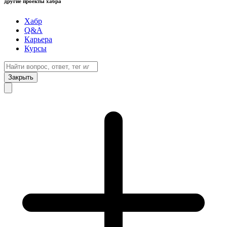
другие проекты хабра
Хабр
Q&A
Карьера
Курсы
Закрыть