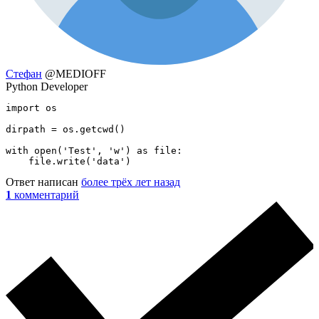
Стефан
@MEDIOFF
Python Developer
import os

dirpath = os.getcwd()

with open('Test', 'w') as file:

    file.write('data')
Ответ написан
более трёх лет назад
1
комментарий