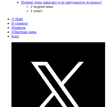
Почему ядро зависает и не запускается до конца?
2 подписчика
1 ответ
© Habr
О сервисе
Правила
Обратная связь
Блог