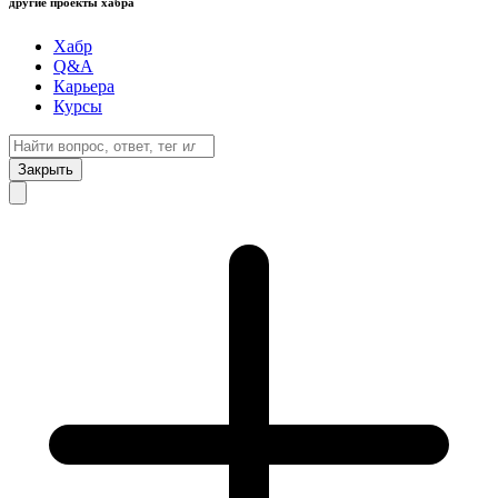
другие проекты хабра
Хабр
Q&A
Карьера
Курсы
Закрыть