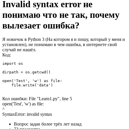
Invalid syntax error не
понимаю что не так, почему
вылезает ошибка?
Я новичок в Python 3 (На котором я и пишу, который у меня и
установлен), не понимаю в чем ошибка, в интернете свой
случай не нашёл.
Код:
import os

dirpath = os.getcwd()

open('Test', 'w') as file:

    file.write('data')
Кол ошибки: File "Learn1.py", line 5
open('Test', 'w') as file:
^
SyntaxError: invalid syntax
Вопрос задан
более трёх лет назад