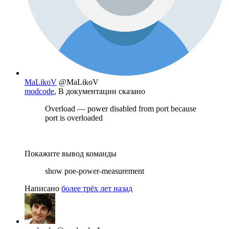
MaLikoV
@MaLikoV
modcode
, В документации сказано
Overload — power disabled from port because
port is overloaded
Покажите вывод команды
show poe-power-measurement
Написано
более трёх лет назад