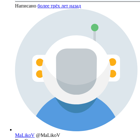
Написано
более трёх лет назад
MaLikoV
@MaLikoV