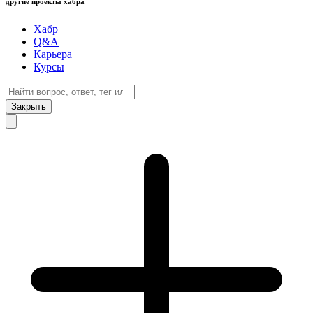
другие проекты хабра
Хабр
Q&A
Карьера
Курсы
Закрыть