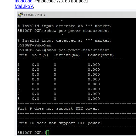
modcode
@modcode
Автор вопроса
MaLikoV
,