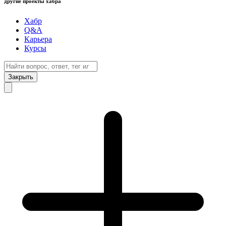
другие проекты хабра
Хабр
Q&A
Карьера
Курсы
Закрыть