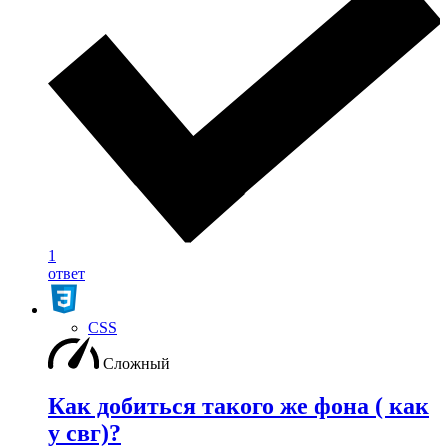
1
ответ
CSS
Сложный
Как добиться такого же фона ( как
у свг)?