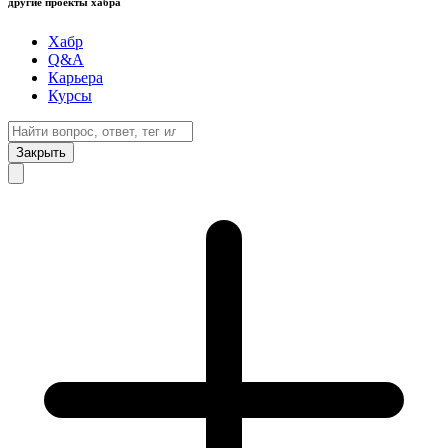
другие проекты хабра
Хабр
Q&A
Карьера
Курсы
Закрыть