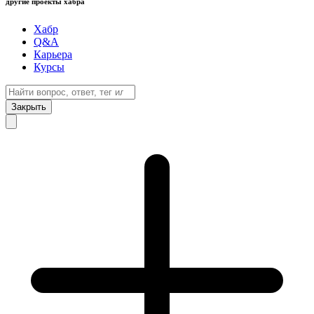
другие проекты хабра
Хабр
Q&A
Карьера
Курсы
Закрыть