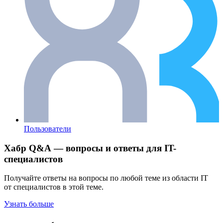
Пользователи
Хабр Q&A — вопросы и ответы для IT-
специалистов
Получайте ответы на вопросы по любой теме из области IT
от специалистов в этой теме.
Узнать больше