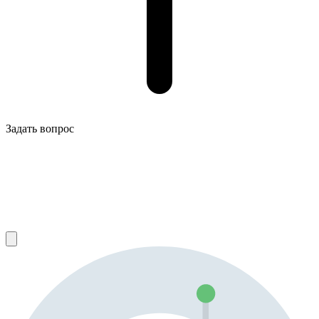
Задать вопрос