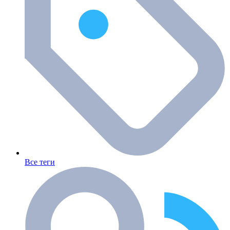
Все теги