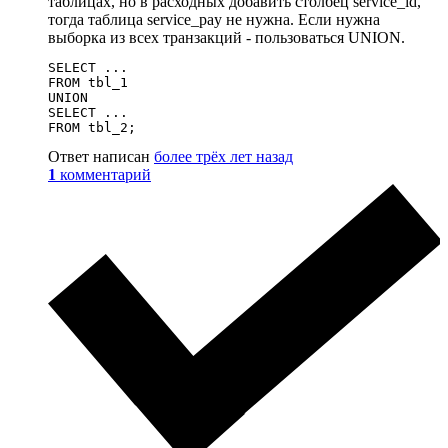
таблицах, но в расходных добавить столбец service_id,
тогда таблица service_pay не нужна. Если нужна
выборка из всех транзакций - пользоваться UNION.
SELECT ...

FROM tbl_1

UNION

SELECT ...

FROM tbl_2;
Ответ написан
более трёх лет назад
1
комментарий