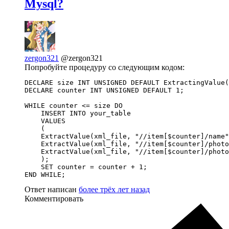
Mysql?
zergon321
@zergon321
Попробуйте процедуру со следующим кодом:
DECLARE size INT UNSIGNED DEFAULT ExtractingValue(
DECLARE counter INT UNSIGNED DEFAULT 1;

WHILE counter <= size DO

    INSERT INTO your_table

    VALUES

    (

    ExtractValue(xml_file, "//item[$counter]/name"
    ExtractValue(xml_file, "//item[$counter]/photo
    ExtractValue(xml_file, "//item[$counter]/photo
    );

    SET counter = counter + 1;

END WHILE;
Ответ написан
более трёх лет назад
Комментировать