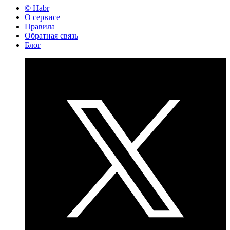
© Habr
О сервисе
Правила
Обратная связь
Блог