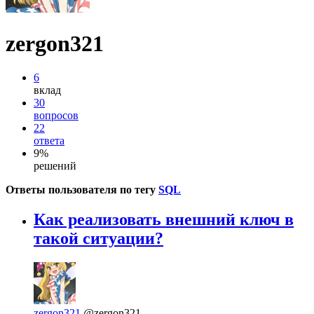
zergon321
6
вклад
30
вопросов
22
ответа
9%
решений
Ответы пользователя по тегу
SQL
Как реализовать внешний ключ в
такой ситуации?
zergon321
@zergon321