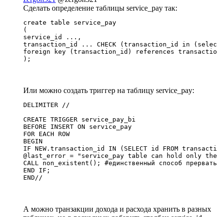
Сделать определение таблицы service_pay так:
create table service_pay

(

service_id ...,

transaction_id ... CHECK (transaction_id in (selec
foreign key (transaction_id) references transactio
);
Или можно создать триггер на таблицу service_pay:
DELIMITER //

CREATE TRIGGER service_pay_bi

BEFORE INSERT ON service_pay

FOR EACH ROW

BEGIN

IF NEW.transaction_id IN (SELECT id FROM transacti
@last_error = "service_pay table can hold only the
CALL non_existent(); #единственный способ прервать
END IF;

END//
А можно транзакции дохода и расхода хранить в разных