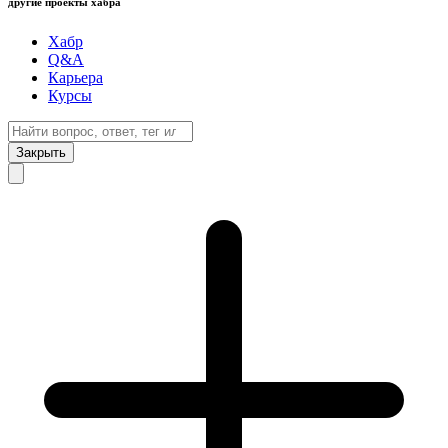
другие проекты хабра
Хабр
Q&A
Карьера
Курсы
Закрыть