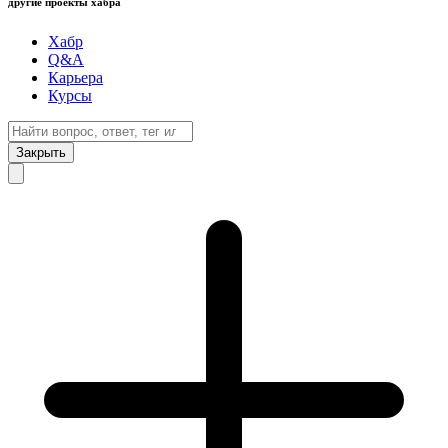
другие проекты хабра
Хабр
Q&A
Карьера
Курсы
Закрыть