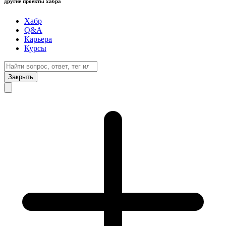
другие проекты хабра
Хабр
Q&A
Карьера
Курсы
Закрыть