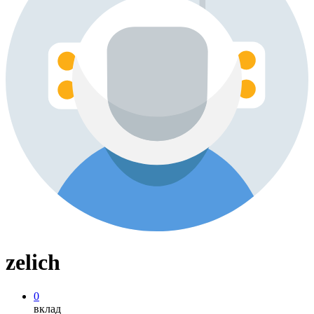
zelich
0
вклад