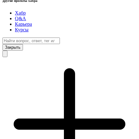
другие проекты хабра
Хабр
Q&A
Карьера
Курсы
Закрыть