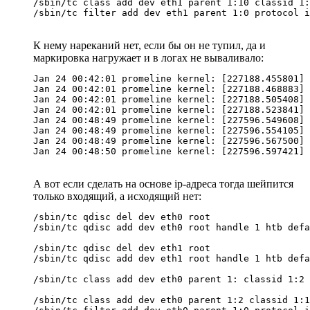
/sbin/tc class add dev eth1 parent 1:10 classid 1:
К нему нареканий нет, если бы он не тупил, да и
маркировка нагружает и в логах не вываливало:
Jan 24 00:42:01 promeline kernel: [227188.455801] 
Jan 24 00:42:01 promeline kernel: [227188.468883] 
Jan 24 00:42:01 promeline kernel: [227188.505408] 
Jan 24 00:42:01 promeline kernel: [227188.523841] 
Jan 24 00:48:49 promeline kernel: [227596.549608] 
Jan 24 00:48:49 promeline kernel: [227596.554105] 
Jan 24 00:48:49 promeline kernel: [227596.567500] 
А вот если сделать на основе ip-адреса тогда шейпится
только входящий, а исходящий нет:
/sbin/tc qdisc del dev eth0 root

/sbin/tc qdisc add dev eth0 root handle 1 htb defa
/sbin/tc qdisc del dev eth1 root

/sbin/tc qdisc add dev eth1 root handle 1 htb defa
/sbin/tc class add dev eth0 parent 1: classid 1:2 
/sbin/tc class add dev eth0 parent 1:2 classid 1:1