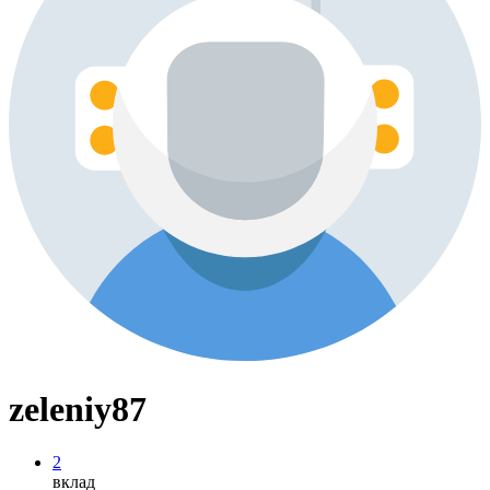
zeleniy87
2
вклад