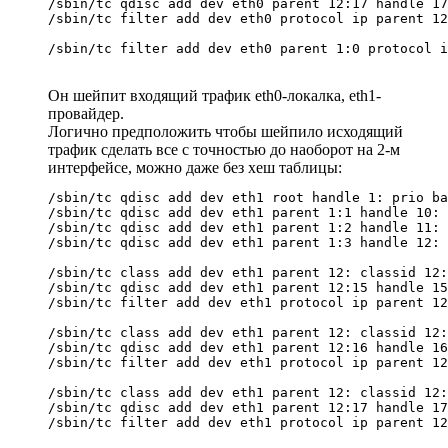
/sbin/tc qdisc add dev eth0 parent 12:17 handle 17
/sbin/tc filter add dev eth0 protocol ip parent 12
Он шейпит входящий трафик eth0-локалка, eth1-
провайдер.
Логично предположить чтобы шейпило исходящий
трафик сделать все с точностью до наоборот на 2-м
интерфейсе, можно даже без хеш таблицы:
/sbin/tc qdisc add dev eth1 root handle 1: prio ba
/sbin/tc qdisc add dev eth1 parent 1:1 handle 10: 
/sbin/tc qdisc add dev eth1 parent 1:2 handle 11: 
/sbin/tc qdisc add dev eth1 parent 1:3 handle 12: 
/sbin/tc class add dev eth1 parent 12: classid 12:
/sbin/tc qdisc add dev eth1 parent 12:15 handle 15
/sbin/tc filter add dev eth1 protocol ip parent 12
/sbin/tc class add dev eth1 parent 12: classid 12:
/sbin/tc qdisc add dev eth1 parent 12:16 handle 16
/sbin/tc filter add dev eth1 protocol ip parent 12
/sbin/tc class add dev eth1 parent 12: classid 12:
/sbin/tc qdisc add dev eth1 parent 12:17 handle 17