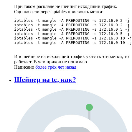
При таком раскладе не шейпит исходящий трафик.
Однако если через iptables присвоить метки:
iptables -t mangle -A PREROUTING -s 172.16.0.2 -j 
iptables -t mangle -A PREROUTING -s 172.16.0.2 -j 
iptables -t mangle -A PREROUTING -s 172.16.0.5 -j 
iptables -t mangle -A PREROUTING -s 172.16.0.5 -j 
iptables -t mangle -A PREROUTING -s 172.16.0.10 -j
И в шейпере на исходящий трафик указать эти метки, то
работает. В чем прикол не понимаю
Написано
более трёх лет назад
Шейпер на tc, как?