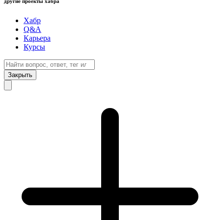
другие проекты хабра
Хабр
Q&A
Карьера
Курсы
Закрыть