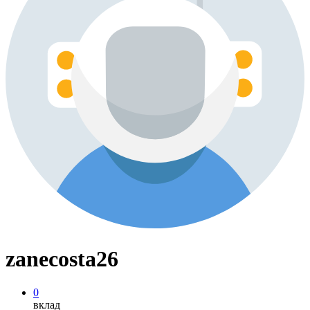
zanecosta26
0
вклад