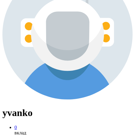
yvanko
0
вклад