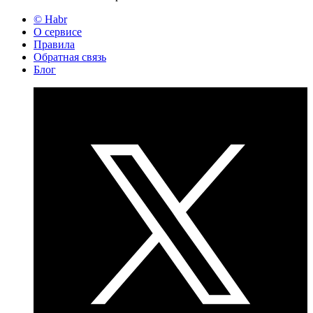
© Habr
О сервисе
Правила
Обратная связь
Блог