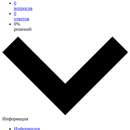
0
вопросов
0
ответов
0%
решений
Информация
Информация