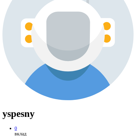
yspesny
0
вклад