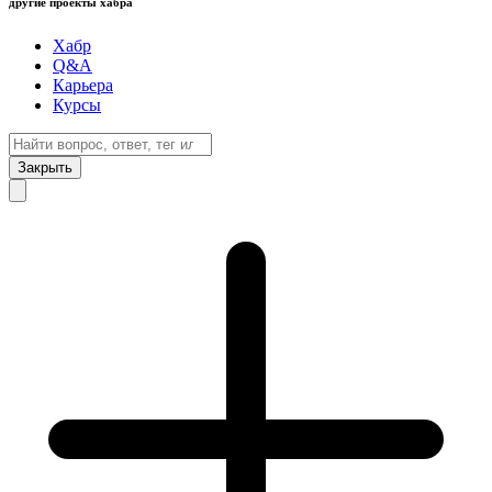
другие проекты хабра
Хабр
Q&A
Карьера
Курсы
Закрыть