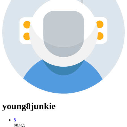
young8junkie
5
вклад