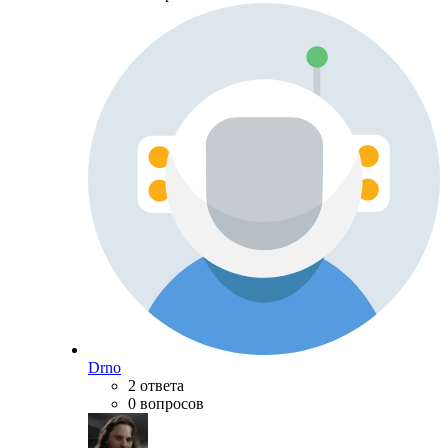
Drno
2 ответа
0 вопросов