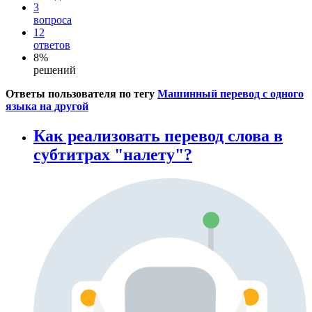
3
вопроса
12
ответов
8%
решений
Ответы пользователя по тегу
Машинный перевод с одного
языка на другой
Как реализовать перевод слова в
субтитрах "налету"?