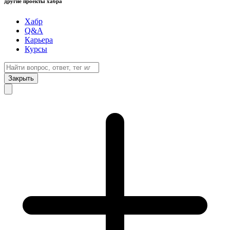
другие проекты хабра
Хабр
Q&A
Карьера
Курсы
Закрыть