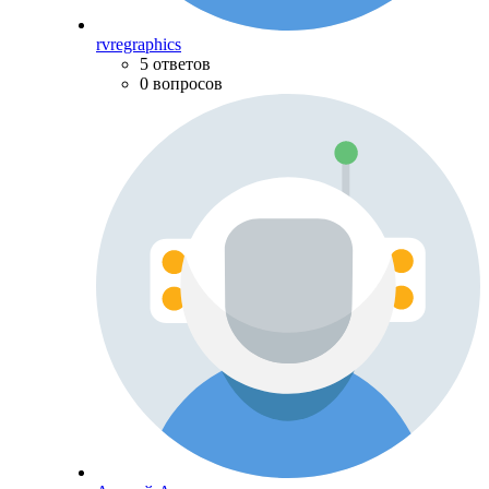
rvregraphics
5 ответов
0 вопросов