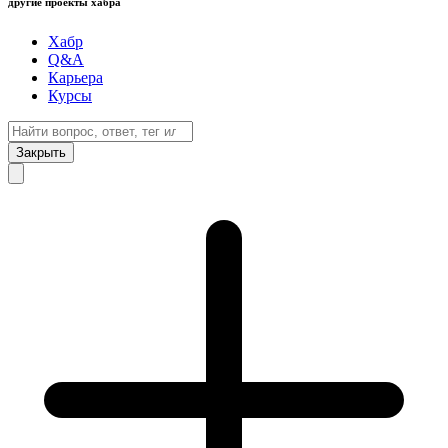
другие проекты хабра
Хабр
Q&A
Карьера
Курсы
Закрыть