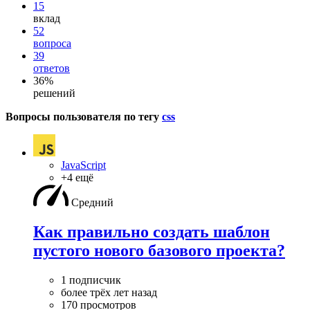
15
вклад
52
вопроса
39
ответов
36%
решений
Вопросы пользователя по тегу
css
JavaScript
+4 ещё
Средний
Как правильно создать шаблон
пустого нового базового проекта?
1 подписчик
более трёх лет назад
170 просмотров