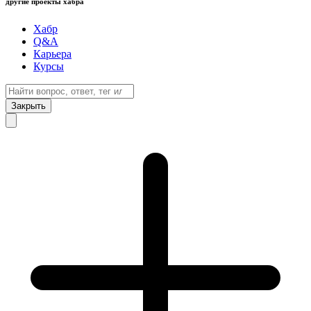
другие проекты хабра
Хабр
Q&A
Карьера
Курсы
Закрыть