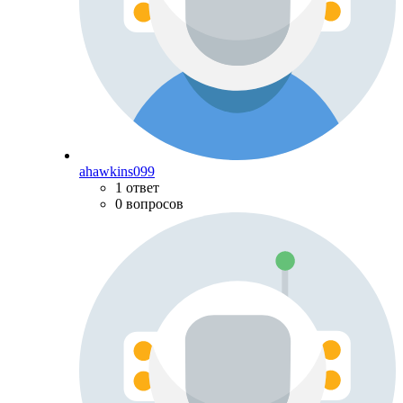
ahawkins099
1 ответ
0 вопросов