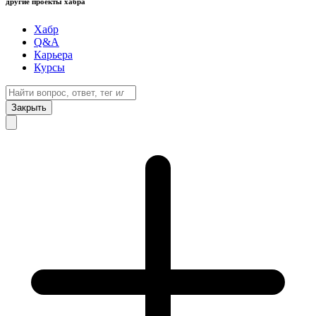
другие проекты хабра
Хабр
Q&A
Карьера
Курсы
Закрыть