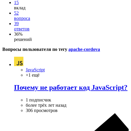
15
вклад
52
вопроса
39
ответов
36%
решений
Вопросы пользователя по тегу
apache-cordova
JavaScript
+1 ещё
Почему не работает код JavaScript?
1 подписчик
более трёх лет назад
306 просмотров