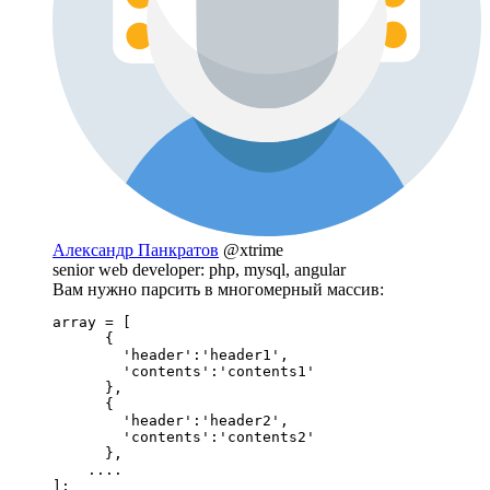
Александр Панкратов
@xtrime
senior web developer: php, mysql, angular
Вам нужно парсить в многомерный массив:
array = [ 

      {

        'header':'header1',

        'contents':'contents1'

      },

      {

        'header':'header2',

        'contents':'contents2'

      },

    ....

];