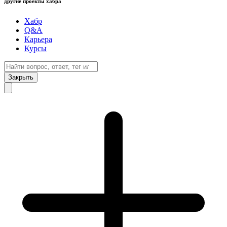
другие проекты хабра
Хабр
Q&A
Карьера
Курсы
Закрыть