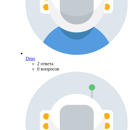
Drno
2 ответа
0 вопросов