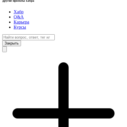
другие проекты хабра
Хабр
Q&A
Карьера
Курсы
Закрыть