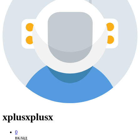
xplusxplusx
0
вклад