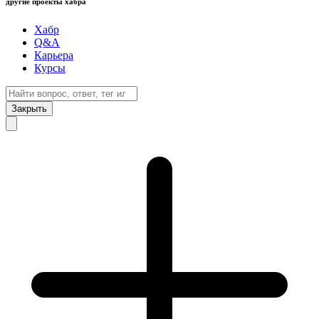
другие проекты хабра
Хабр
Q&A
Карьера
Курсы
Закрыть