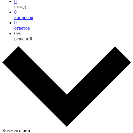
0
вклад
0
вопросов
0
ответов
0%
решений
Комментарии