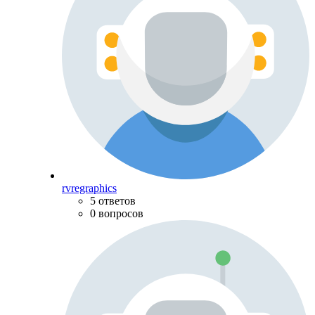
rvregraphics
5 ответов
0 вопросов