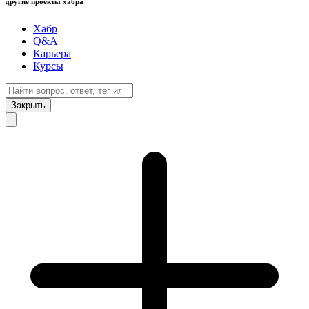
другие проекты хабра
Хабр
Q&A
Карьера
Курсы
Закрыть