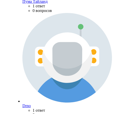
Пума Тайланд
1 ответ
0 вопросов
Drno
1 ответ