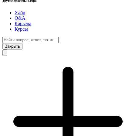
другие проекты хабра
Хабр
Q&A
Карьера
Курсы
Закрыть