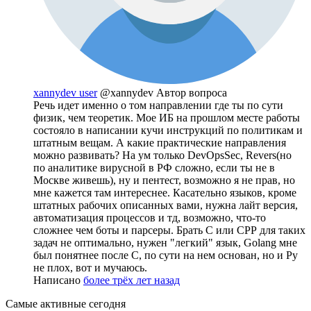
xannydev user
@xannydev
Автор вопроса
Речь идет именно о том направлении где ты по сути
физик, чем теоретик. Мое ИБ на прошлом месте работы
состояло в написании кучи инструкций по политикам и
штатным вещам. А какие практические направления
можно развивать? На ум только DevOpsSec, Revers(но
по аналитике вирусной в РФ сложно, если ты не в
Москве живешь), ну и пентест, возможно я не прав, но
мне кажется там интереснее. Касательно языков, кроме
штатных рабочих описанных вами, нужна лайт версия,
автоматизация процессов и тд, возможно, что-то
сложнее чем боты и парсеры. Брать С или СРР для таких
задач не оптимально, нужен "легкий" язык, Golang мне
был понятнее после С, по сути на нем основан, но и Py
не плох, вот и мучаюсь.
Написано
более трёх лет назад
Самые активные сегодня