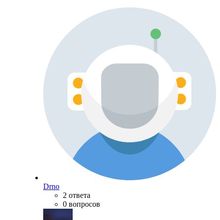
Drno
2 ответа
0 вопросов