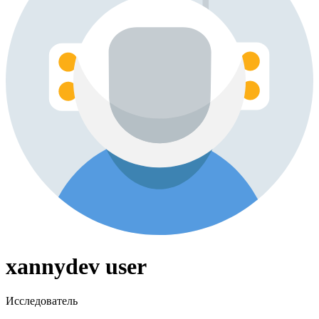
xannydev user
Исследователь