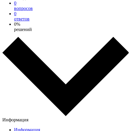
0
вопросов
0
ответов
0%
решений
Информация
Информация