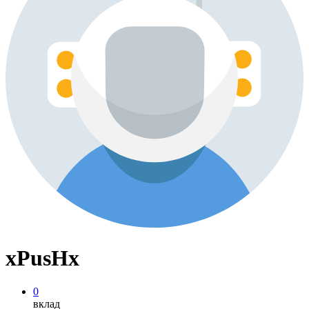
xPusHx
0
вклад