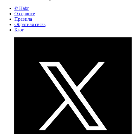
© Habr
О сервисе
Правила
Обратная связь
Блог