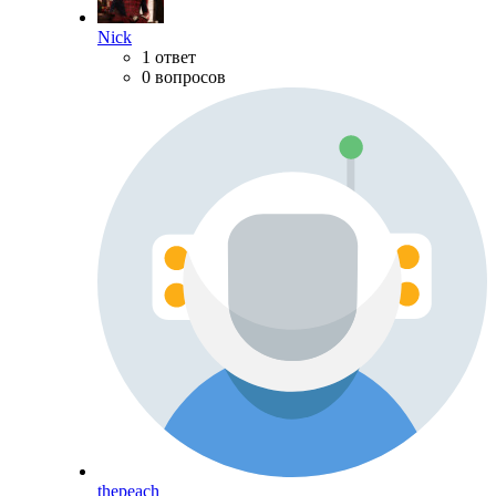
Nick
1 ответ
0 вопросов
thepeach