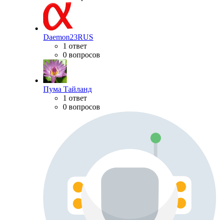
Daemon23RUS
1 ответ
0 вопросов
Пума Тайланд
1 ответ
0 вопросов