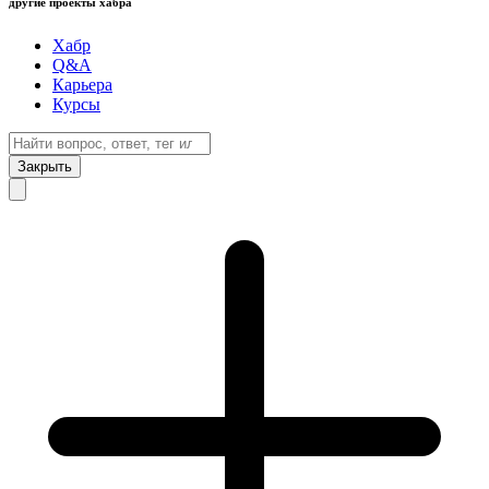
другие проекты хабра
Хабр
Q&A
Карьера
Курсы
Закрыть