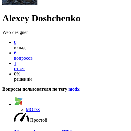
Alexey Doshchenko
Web-designer
0
вклад
6
вопросов
1
ответ
0%
решений
Вопросы пользователя по тегу
modx
MODX
Простой