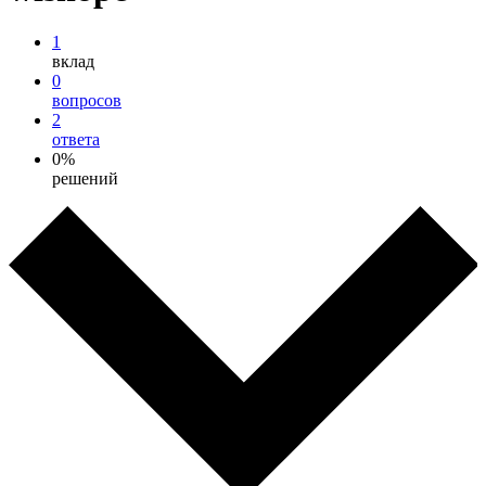
1
вклад
0
вопросов
2
ответа
0%
решений