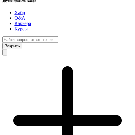
другие проекты хабра
Хабр
Q&A
Карьера
Курсы
Закрыть