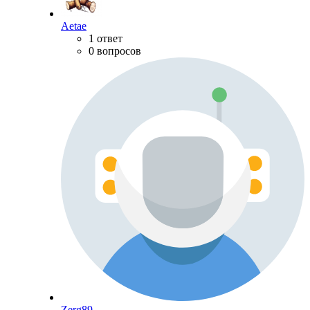
Aetae
1 ответ
0 вопросов
Zerg89