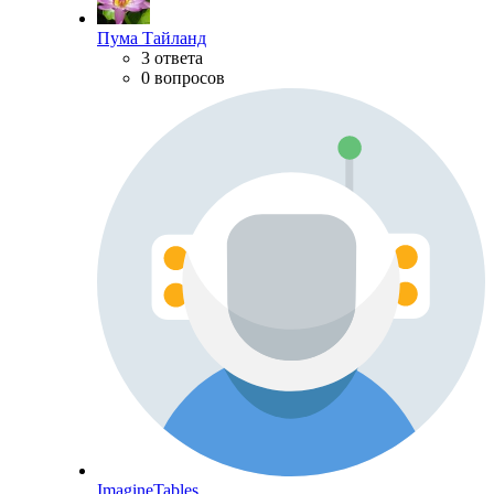
Пума Тайланд
3 ответа
0 вопросов
ImagineTables