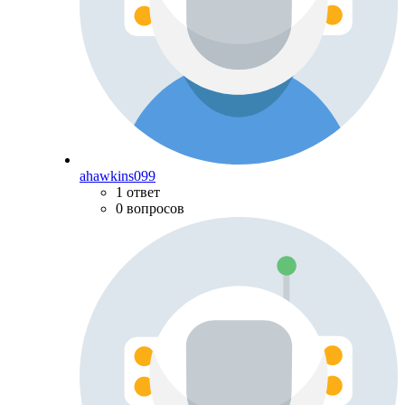
ahawkins099
1 ответ
0 вопросов