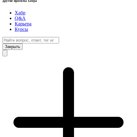
другие проекты хабра
Хабр
Q&A
Карьера
Курсы
Закрыть