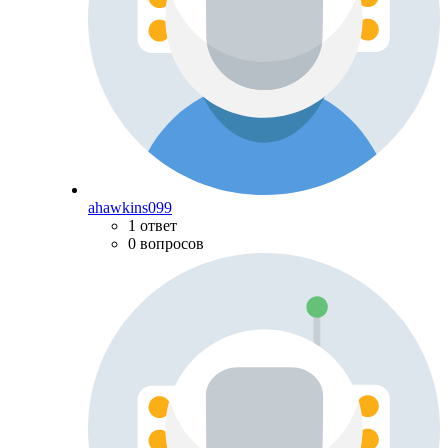
ahawkins099
1 ответ
0 вопросов