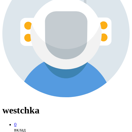
westchka
0
вклад