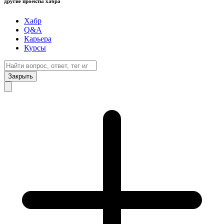
другие проекты хабра
Хабр
Q&A
Карьера
Курсы
Закрыть