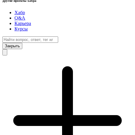
другие проекты хабра
Хабр
Q&A
Карьера
Курсы
Закрыть