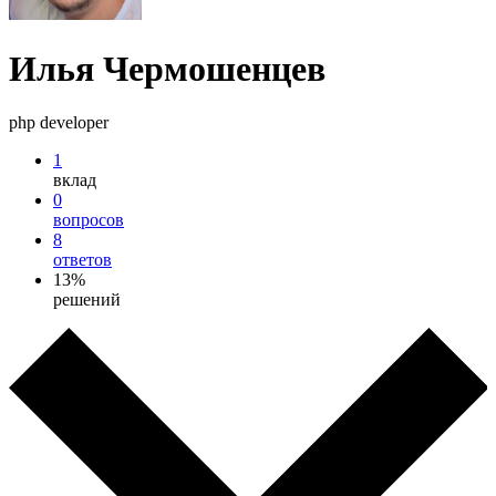
Илья Чермошенцев
php developer
1
вклад
0
вопросов
8
ответов
13%
решений