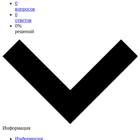
0
вопросов
0
ответов
0%
решений
Информация
Информация