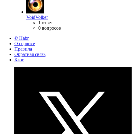
VoidVolker
1 ответ
0 вопросов
© Habr
О сервисе
Правила
Обратная связь
Блог