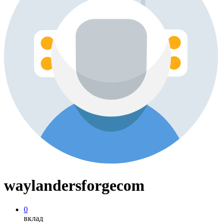
waylandersforgecom
0
вклад