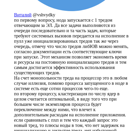
Виталий
@vshvydky
по первому вопросу, нода запускается с 1 тредом
отвечающим за ЭЛ. Да все задачи выполняются из
очереди последовательно и та часть задач, которые
требуют системных вызовов передается на исполнение в
пулл уже инициализированных тредов так же через
очередь, отмечу что число тредов либЮВ можно менять,
согласно документации есть соответствующие ключи
при запуске. Этот механизм позволяет экономить время
и ресурсы на постоянную инициализацию тредов и тем
самым достигается эффективность использования
существующих тредов.
На счет монопольности треда на процессор это в любом
случае иллюзия, помимо процесса запущенного в ноде в
системе есть еще сотни процессов чего-то еще.
по второму процессу, кластеризация по числу ядер в
целом считается оптимальной, в виду того что при
большем числе экземпляров процесса будет
переключение между ними, что влечет к
дополнительным расходам на исполнение приложения.
если сравнивать с пхп и тем что каждый запрос это
новый тред, то плюсы ноды в том, что нет задержек на
инициализацию и закрытие треда, нет избыточной