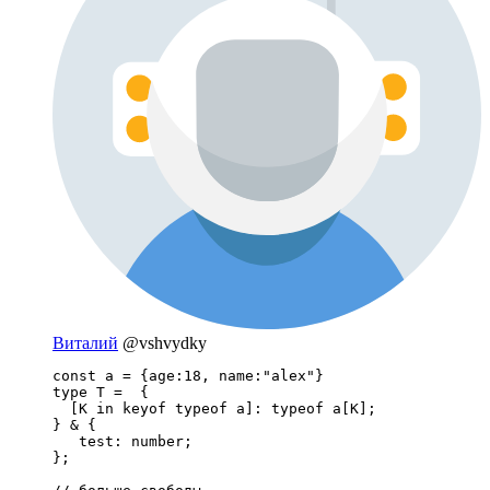
Виталий
@vshvydky
const a = {age:18, name:"alex"}

type T =  {

  [K in keyof typeof a]: typeof a[K];

} & {

   test: number;

};
