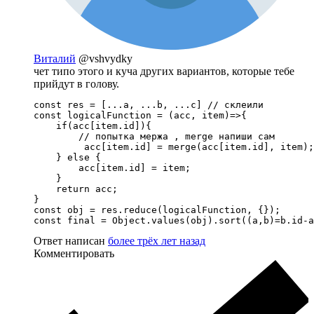
Виталий
@vshvydky
чет типо этого и куча других вариантов, которые тебе
прийдут в голову.
const res = [...a, ...b, ...c] // склеили

const logicalFunction = (acc, item)=>{

    if(acc[item.id]){

        // попытка мержа , merge напиши сам 

         acc[item.id] = merge(acc[item.id], item);

    } else {

        acc[item.id] = item;

    }

    return acc;

}

const obj = res.reduce(logicalFunction, {});

const final = Object.values(obj).sort((a,b)=b.id-a
Ответ написан
более трёх лет назад
Комментировать