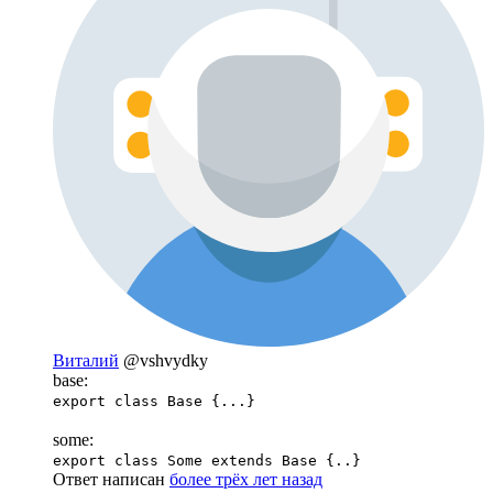
Виталий
@vshvydky
base:
export class Base {...}
some:
export class Some extends Base {..}
Ответ написан
более трёх лет назад