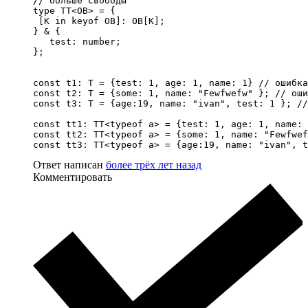
// больше свободы 

type TT<OB> = {

 [K in keyof OB]: OB[K];

} & {

   test: number;

};

const t1: T = {test: 1, age: 1, name: 1} // ошибка

const t2: T = {some: 1, name: "Fewfwefw" }; // оши
const t3: T = {age:19, name: "ivan", test: 1 }; //
const tt1: TT<typeof a> = {test: 1, age: 1, name: 
const tt2: TT<typeof a> = {some: 1, name: "Fewfwef
const tt3: TT<typeof a> = {age:19, name: "ivan", t
Ответ написан
более трёх лет назад
Комментировать