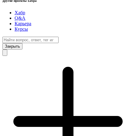
другие проекты хабра
Хабр
Q&A
Карьера
Курсы
Закрыть