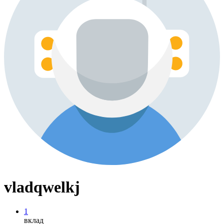
vladqwelkj
1
вклад