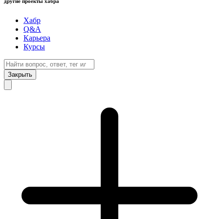
другие проекты хабра
Хабр
Q&A
Карьера
Курсы
Закрыть