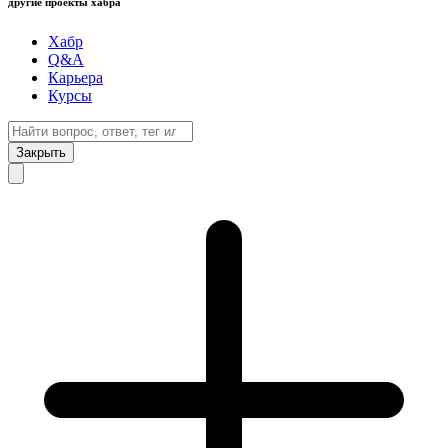
другие проекты хабра
Хабр
Q&A
Карьера
Курсы
Закрыть