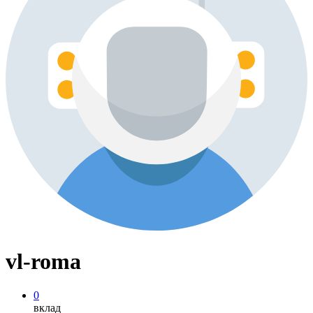
vl-roma
0
вклад