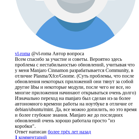
vl-roma
@vl-roma
Автор вопроса
Всем спасибо за участие и советы. Вероятно здесь
проблема с нестабильностью обновлений, учитывая что
у меня Manjaro Cinnamon разрабатывается Community, в
отличие Plasma/Xfce/Gnome. (Суть проблемы, что после
обновления некоторых приложений они тянут за собой
другие libы и некоторые модули, после чего не все, но
многие приложения начинают открываться очень долго)
Изначально переход на manjaro был сделан из-за более
автономного времени работы на ноутбуке в отличие от
debian/ubuntu/mint. Да, все можно допилить, но это время
и более глубокие знания. Manjaro же до последних
обновлений очень хорошо работала просто "из
коробки".
Ответ написан
более трёх лет назад
1
комментарий