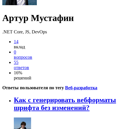
Артур Мустафин
.NET Core, JS, DevOps
14
вклад
0
вопросов
55
ответов
16%
решений
Ответы пользователя по тегу
Веб-разработка
Как с генерировать вебформаты
шрифта без изменений?