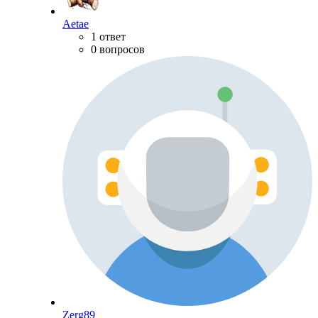
Aetae
1 ответ
0 вопросов
Zerg89