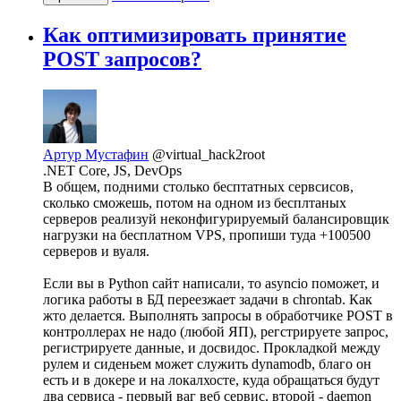
Как оптимизировать принятие
POST запросов?
Артур Мустафин
@virtual_hack2root
.NET Core, JS, DevOps
В общем, подними столько бесптатных сервсисов,
сколько сможешь, потом на одном из бесплтаных
серверов реализуй неконфигурируемый балансировщик
нагрузки на бесплатном VPS, пропиши туда +100500
серверов и вуаля.
Если вы в Python сайт написали, то asyncio поможет, и
логика работы в БД переезжает задачи в chrontab. Как
жто делается. Выполнять запросы в обработчике POST в
контроллерах не надо (любой ЯП), регстрируете запрос,
регистрируете данные, и досвидос. Прокладкой между
рулем и сиденьем может служить dynamodb, благо он
есть и в докере и на локалхосте, куда обращаться будут
два сервиса - первый ваг веб сервис, второй - daemon