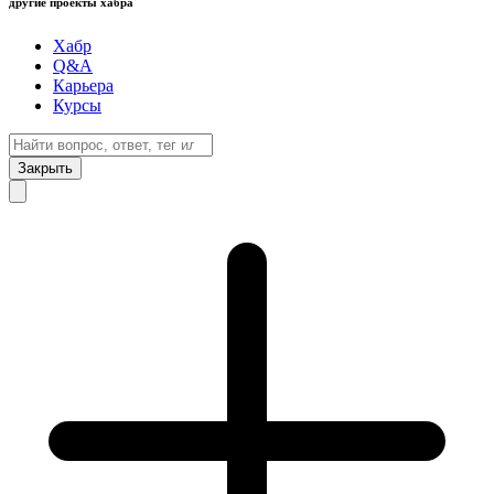
другие проекты хабра
Хабр
Q&A
Карьера
Курсы
Закрыть