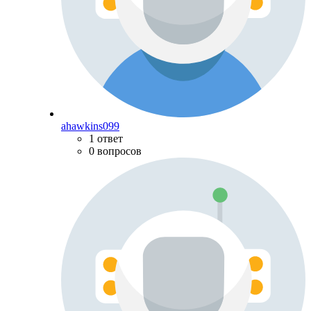
ahawkins099
1 ответ
0 вопросов