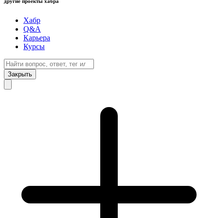
другие проекты хабра
Хабр
Q&A
Карьера
Курсы
Закрыть