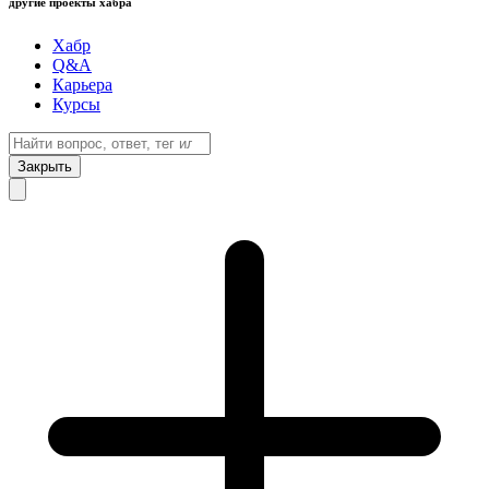
другие проекты хабра
Хабр
Q&A
Карьера
Курсы
Закрыть