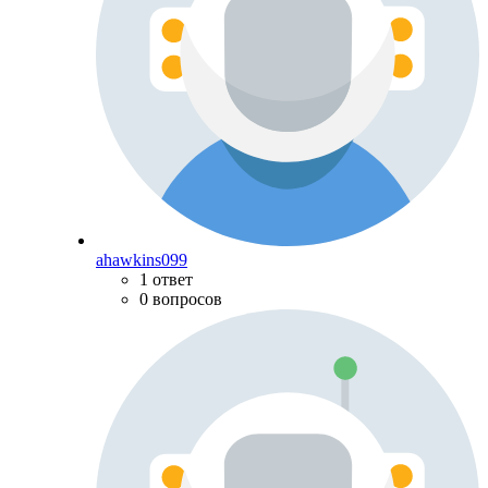
ahawkins099
1 ответ
0 вопросов