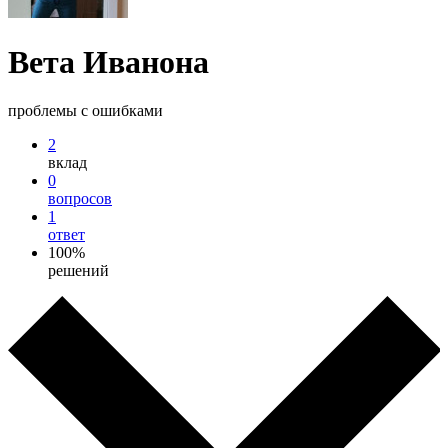
Вета Иванона
проблемы с ошибками
2
вклад
0
вопросов
1
ответ
100%
решений