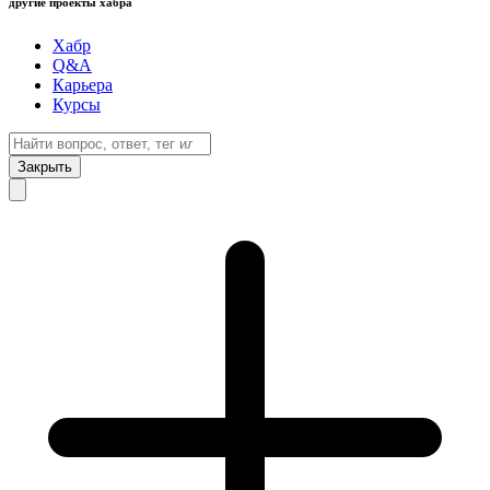
другие проекты хабра
Хабр
Q&A
Карьера
Курсы
Закрыть