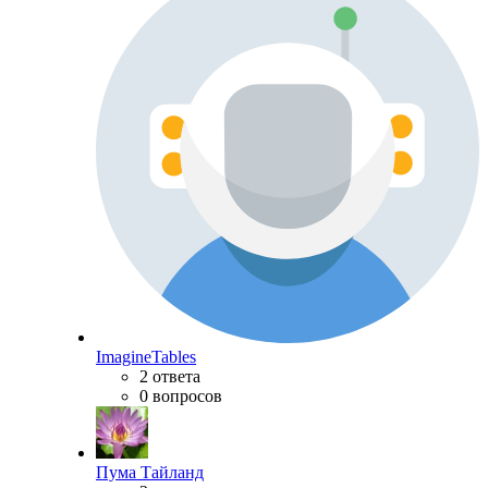
ImagineTables
2 ответа
0 вопросов
Пума Тайланд