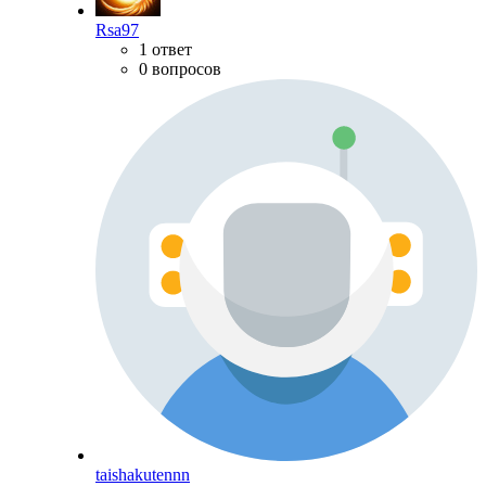
Rsa97
1 ответ
0 вопросов
taishakutennn