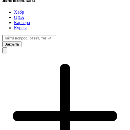
другие проекты хабра
Хабр
Q&A
Карьера
Курсы
Закрыть