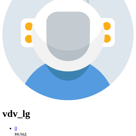
vdv_lg
0
вклад