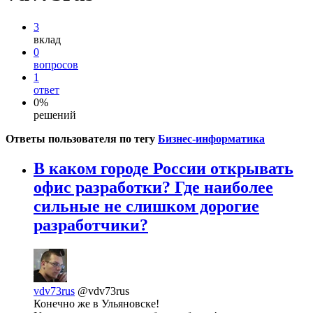
3
вклад
0
вопросов
1
ответ
0%
решений
Ответы пользователя по тегу
Бизнес-информатика
В каком городе России открывать
офис разработки? Где наиболее
сильные не слишком дорогие
разработчики?
vdv73rus
@vdv73rus
Конечно же в Ульяновске!