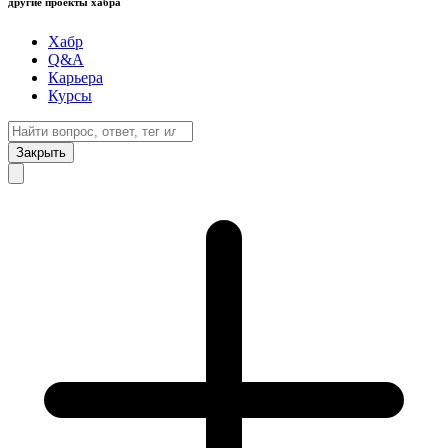
другие проекты хабра
Хабр
Q&A
Карьера
Курсы
Закрыть