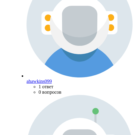
ahawkins099
1 ответ
0 вопросов