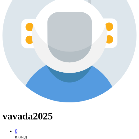
vavada2025
0
вклад