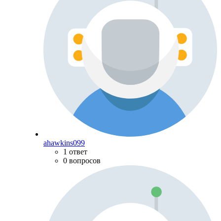
ahawkins099
1 ответ
0 вопросов