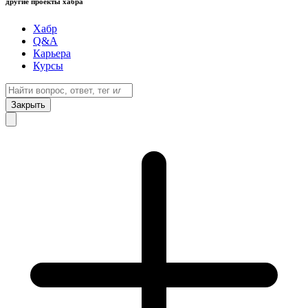
другие проекты хабра
Хабр
Q&A
Карьера
Курсы
Закрыть