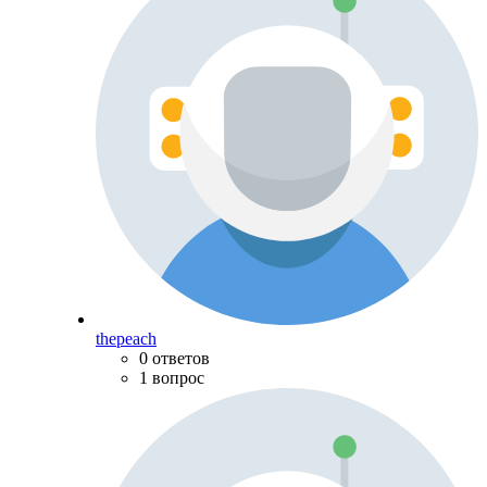
thepeach
0 ответов
1 вопрос