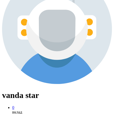
vanda star
0
вклад