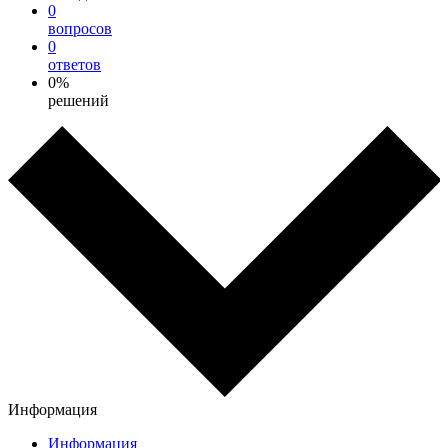
0
вопросов
0
ответов
0%
решений
Информация
Информация