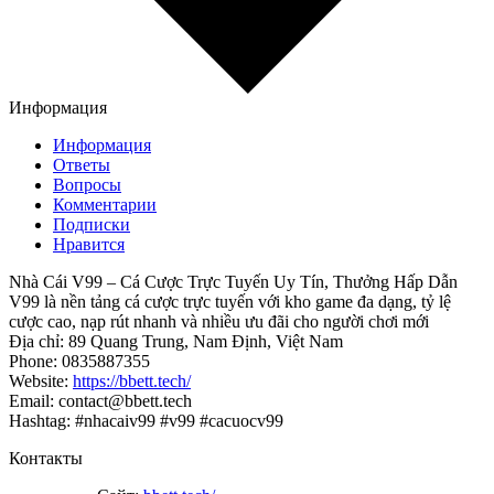
Информация
Информация
Ответы
Вопросы
Комментарии
Подписки
Нравится
Nhà Cái V99 – Cá Cược Trực Tuyến Uy Tín, Thưởng Hấp Dẫn
V99 là nền tảng cá cược trực tuyến với kho game đa dạng, tỷ lệ
cược cao, nạp rút nhanh và nhiều ưu đãi cho người chơi mới
Địa chỉ: 89 Quang Trung, Nam Định, Việt Nam
Phone: 0835887355
Website:
https://bbett.tech/
Email: contact@bbett.tech
Hashtag: #nhacaiv99 #v99 #cacuocv99
Контакты