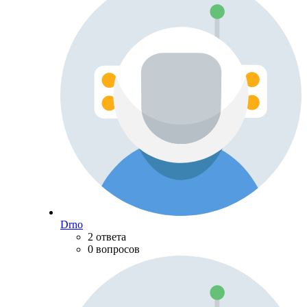
Drno
2 ответа
0 вопросов