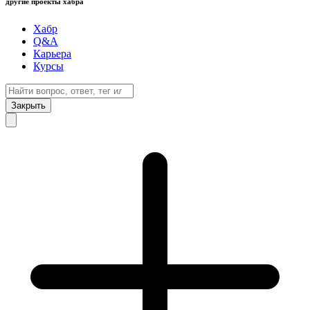
другие проекты хабра
Хабр
Q&A
Карьера
Курсы
Закрыть