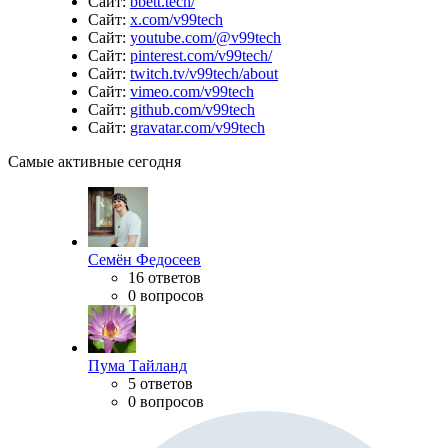
Сайт:
bbett.tech/
Сайт:
x.com/v99tech
Сайт:
youtube.com/@v99tech
Сайт:
pinterest.com/v99tech/
Сайт:
twitch.tv/v99tech/about
Сайт:
vimeo.com/v99tech
Сайт:
github.com/v99tech
Сайт:
gravatar.com/v99tech
Самые активные сегодня
Семён Федосеев
16 ответов
0 вопросов
Пума Тайланд
5 ответов
0 вопросов