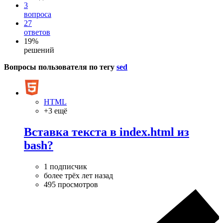
3
вопроса
27
ответов
19%
решений
Вопросы пользователя по тегу
sed
HTML
+3 ещё
Вставка текста в index.html из
bash?
1 подписчик
более трёх лет назад
495 просмотров