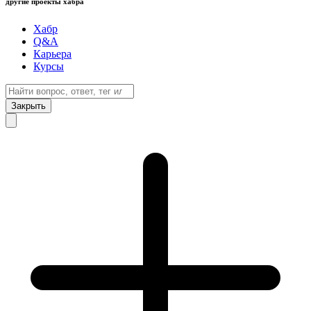
другие проекты хабра
Хабр
Q&A
Карьера
Курсы
Закрыть