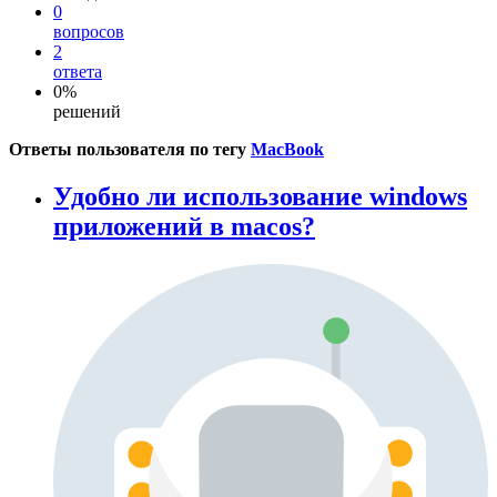
0
вопросов
2
ответа
0%
решений
Ответы пользователя по тегу
MacBook
Удобно ли использование windows
приложений в macos?