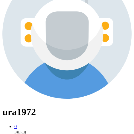
ura1972
0
вклад