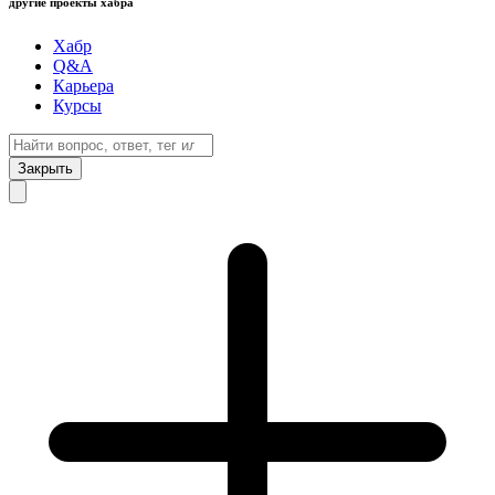
другие проекты хабра
Хабр
Q&A
Карьера
Курсы
Закрыть