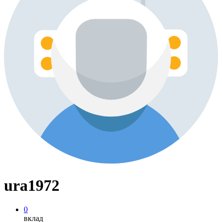
ura1972
0
вклад