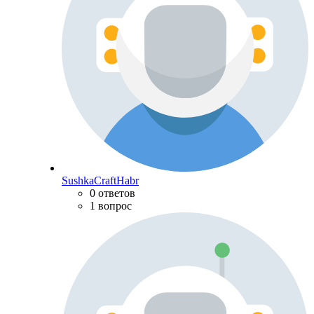
SushkaCraftHabr
0 ответов
1 вопрос