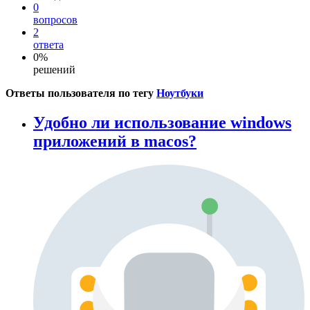
0
вопросов
2
ответа
0%
решений
Ответы пользователя по тегу
Ноутбуки
Удобно ли использование windows
приложений в macos?