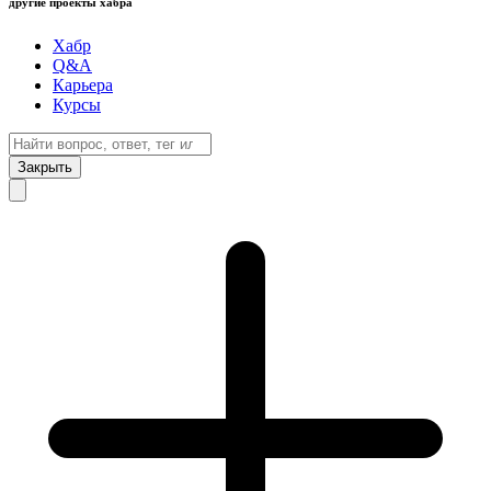
другие проекты хабра
Хабр
Q&A
Карьера
Курсы
Закрыть