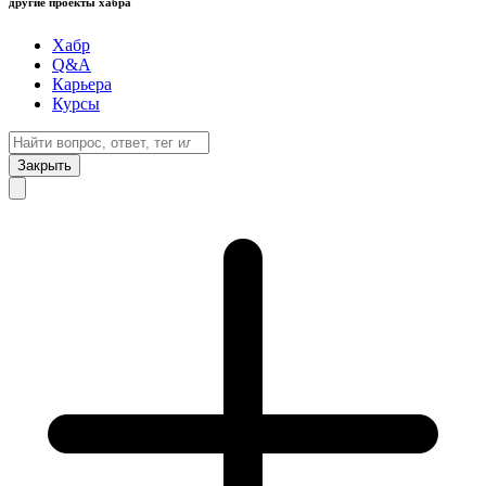
другие проекты хабра
Хабр
Q&A
Карьера
Курсы
Закрыть