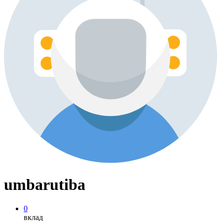
umbarutiba
0
вклад